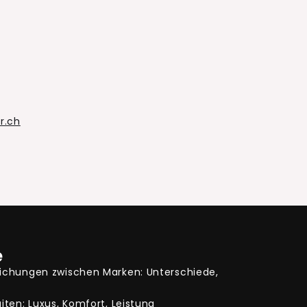
f
r.ch
e
chungen zwischen Marken: Unterschiede,
ten: Luxus, Komfort, Leistung