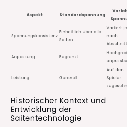
Varia
Aspekt
Standardspannung
Spann
Variiert j
Einheitlich über alle
Spannungskonsistenz
nach
Saiten
Abschnit
Hochgrad
Anpassung
Begrenzt
anpassba
Auf den
Leistung
Generell
Spieler
zugeschn
Historischer Kontext und
Entwicklung der
Saitentechnologie