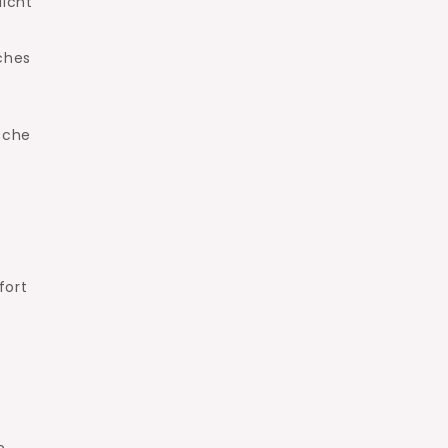
licht
ches
sche
fort
n