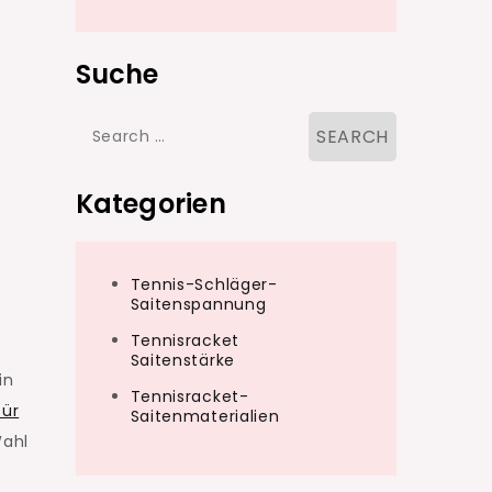
Suche
Search
for:
Kategorien
Tennis-Schläger-
Saitenspannung
Tennisracket
Saitenstärke
in
Tennisracket-
für
Saitenmaterialien
Wahl