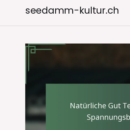
Skip
seedamm-kultur.ch
to
content