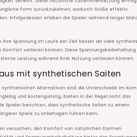
ähigkeit verleiht. Diese natürliche Zusammensetzung ermög
prüngliche Form zurückzukehren, wodurch Stöße effektiv
rden. Infolgedessen erleben die Spieler während langer Mat
 ihre Spannung im Laufe der Zeit besser als viele syntheti
hren Komfort verlieren können. Diese Spannungsbeibehaltung
onsistente Leistung während ihrer Nutzung verlassen können.
aus mit synthetischen Saiten
 synthetischen Alternativen sind die Unterschiede im Kom
nglebig und kostengünstig, bieten in der Regel nicht das
le Spieler berichten, dass synthetische Saiten zu einem
längerer Spiele zu Unbehagen führen kann.
ten versuchen, den Komfort von natürlichen Darmen
stizität und Spannungsbeibehaltung hinter den Erwartunge