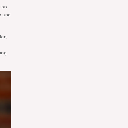
tion
n und
len,
tung