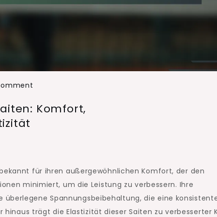
on
 Comment
Natürliche
aiten: Komfort,
Gut
izität
Tennisracket-
Saiten:
Komfort,
Spannungsbeibehaltung,
 bekannt für ihren außergewöhnlichen Komfort, der den
Elastizität
ionen minimiert, um die Leistung zu verbessern. Ihre
e überlegene Spannungsbeibehaltung, die eine konsistent
r hinaus trägt die Elastizität dieser Saiten zu verbesserter 