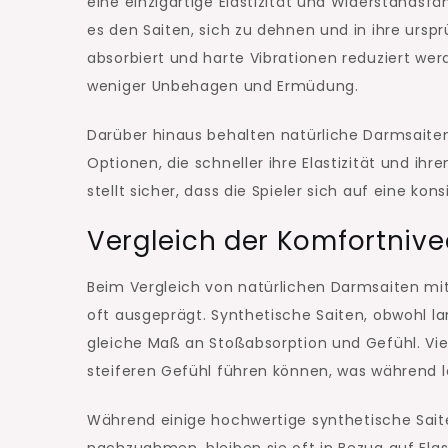
eine einzigartige Elastizität und Widerstandsf
es den Saiten, sich zu dehnen und in ihre urs
absorbiert und harte Vibrationen reduziert we
weniger Unbehagen und Ermüdung.
Darüber hinaus behalten natürliche Darmsaiten
Optionen, die schneller ihre Elastizität und i
stellt sicher, dass die Spieler sich auf eine k
Vergleich der Komfortnive
Beim Vergleich von natürlichen Darmsaiten mit
oft ausgeprägt. Synthetische Saiten, obwohl la
gleiche Maß an Stoßabsorption und Gefühl. Vie
steiferen Gefühl führen können, was während 
Während einige hochwertige synthetische Sai
nachzuahmen, bleiben sie oft in Bezug auf Ela