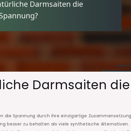
liche Darmsaiten die
ten die Spannung durch ihre einzigartige Zusammensetzung
ng besser zu behalten als viele synthetische Alternativen.