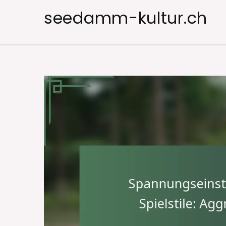
Skip
seedamm-kultur.ch
to
content