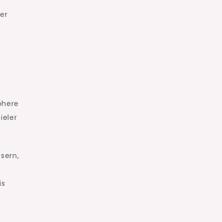
er
öhere
ieler
sern,
is