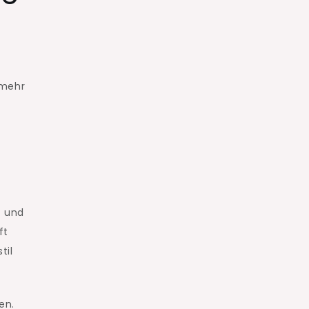
 mehr
4 und
ft
til
en.