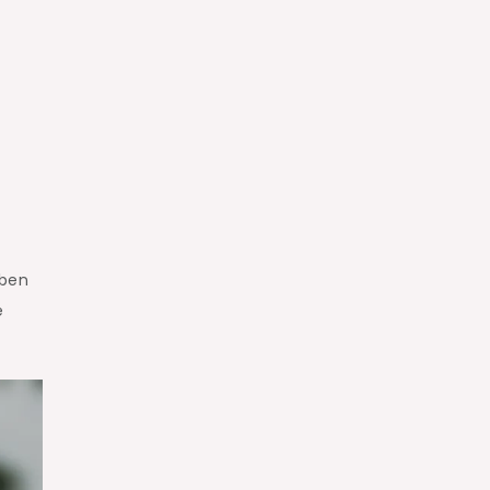
eben
e