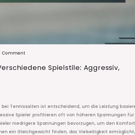
on
a Comment
Spannungseinstellungen
rschiedene Spielstile: Aggressiv,
für
verschiedene
Spielstile:
Aggressiv,
Defensiv,
bei Tennissaiten ist entscheidend, um die Leistung basie
All-
gressive Spieler profitieren oft von höheren Spannungen für
Court
Spieler niedrigere Spannungen bevorzugen, um den Komfor
nen ein Gleichgewicht finden, das Vielseitigkeit ermöglicht