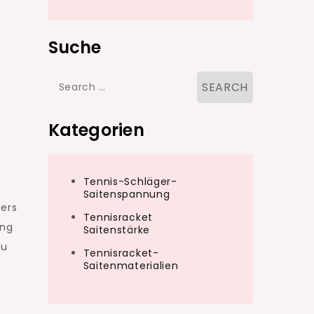
Suche
Search
for:
Kategorien
Tennis-Schläger-
Saitenspannung
gers
Tennisracket
ung
Saitenstärke
zu
Tennisracket-
Saitenmaterialien