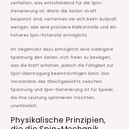
verhalten, was entscheidend für die Spin-
Generierung ist. Wenn die Saiten straff
bespannt sind, verformen sie sich beim Aufprall
weniger, was eine präzisere Ballkontrolle und ein
höheres Spin-Potenzial ermöglicht.
Im Gegensatz dazu ermöglicht eine niedrigere
Spannung den Saiten, sich freier zu bewegen,
was die Kraft erhöhen, jedoch die Fähigkeit zur
Spin-Übertragung beeinträchtigen kann. Das
Verständnis des Gleichgewichts zwischen
Spannung und Spin-Generierung ist für Spieler,
die ihre Leistung optimieren möchten,
unerlässlich.
Physikalische Prinzipien,
die die Spin-Mechanik