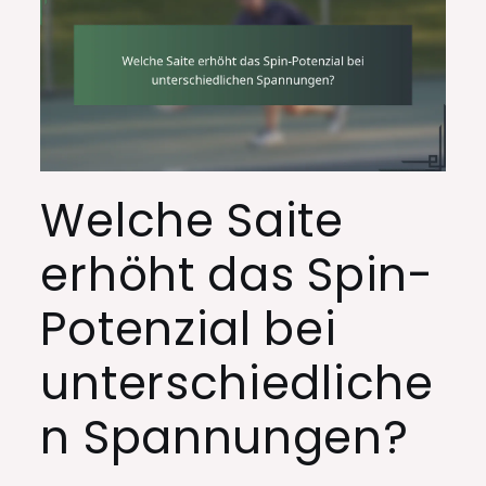
Welche Saite
erhöht das Spin-
Potenzial bei
unterschiedliche
n Spannungen?