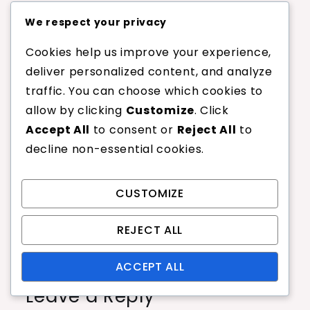
Wenn du häufig zwischen verschiedenen
We respect your privacy
Oberflächen wechselst, möchtest du
möglicherweise deine Spannung entsprechend
Cookies help us improve your experience,
anpassen, um die optimale Leistung unter
deliver personalized content, and analyze
unterschiedlichen Bedingungen
traffic. You can choose which cookies to
aufrechtzuerhalten.
allow by clicking
Customize
. Click
Accept All
to consent or
Reject All
to
Post
decline non-essential cookies.
Previous:
Kevlar
Next:
Aramid-
Tennisracket-Saiten:
Tennisracket-Saiten:
navigation
Steifigkeit, Haltbarkeit,
Widerstandsfähigkeit,
CUSTOMIZE
Spannungsrückhaltung
Spannungsstabilität,
Kontrolle
REJECT ALL
ACCEPT ALL
Leave a Reply