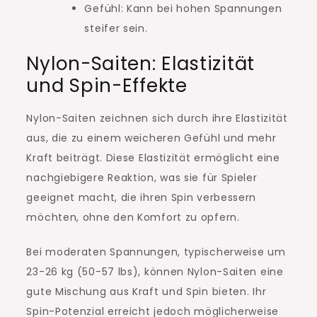
Gefühl: Kann bei hohen Spannungen
steifer sein.
Nylon-Saiten: Elastizität
und Spin-Effekte
Nylon-Saiten zeichnen sich durch ihre Elastizität
aus, die zu einem weicheren Gefühl und mehr
Kraft beiträgt. Diese Elastizität ermöglicht eine
nachgiebigere Reaktion, was sie für Spieler
geeignet macht, die ihren Spin verbessern
möchten, ohne den Komfort zu opfern.
Bei moderaten Spannungen, typischerweise um
23-26 kg (50-57 lbs), können Nylon-Saiten eine
gute Mischung aus Kraft und Spin bieten. Ihr
Spin-Potenzial erreicht jedoch möglicherweise