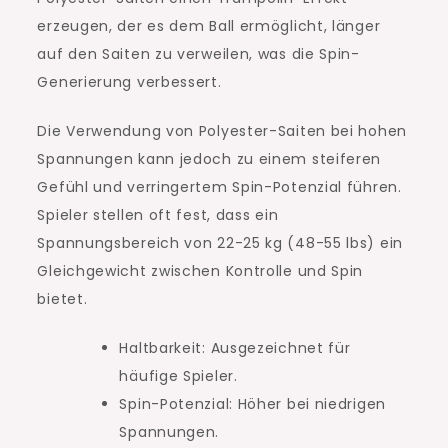
erzeugen, der es dem Ball ermöglicht, länger
auf den Saiten zu verweilen, was die Spin-
Generierung verbessert.
Die Verwendung von Polyester-Saiten bei hohen
Spannungen kann jedoch zu einem steiferen
Gefühl und verringertem Spin-Potenzial führen.
Spieler stellen oft fest, dass ein
Spannungsbereich von 22-25 kg (48-55 lbs) ein
Gleichgewicht zwischen Kontrolle und Spin
bietet.
Haltbarkeit: Ausgezeichnet für
häufige Spieler.
Spin-Potenzial: Höher bei niedrigen
Spannungen.