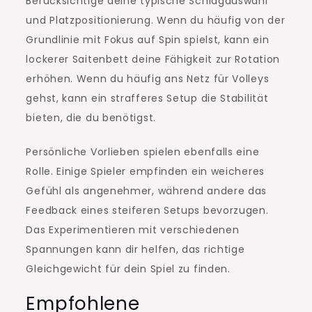
Berücksichtige deine typische Schlagauswahl
und Platzpositionierung. Wenn du häufig von der
Grundlinie mit Fokus auf Spin spielst, kann ein
lockerer Saitenbett deine Fähigkeit zur Rotation
erhöhen. Wenn du häufig ans Netz für Volleys
gehst, kann ein strafferes Setup die Stabilität
bieten, die du benötigst.
Persönliche Vorlieben spielen ebenfalls eine
Rolle. Einige Spieler empfinden ein weicheres
Gefühl als angenehmer, während andere das
Feedback eines steiferen Setups bevorzugen.
Das Experimentieren mit verschiedenen
Spannungen kann dir helfen, das richtige
Gleichgewicht für dein Spiel zu finden.
Empfohlene