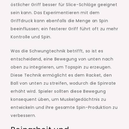
östlicher Griff besser für Slice-Schläge geeignet
sein kann. Das Experimentieren mit dem
Griffdruck kann ebenfalls die Menge an Spin
beeinflussen; ein festerer Griff führt oft zu mehr
Kontrolle und Spin.
Was die Schwungtechnik betrifft, so ist es
entscheidend, eine Bewegung von unten nach
oben zu integrieren, um Topspin zu erzeugen.
Diese Technik ermöglicht es dem Racket, den
Ball von unten zu streifen, wodurch die Spinrate
erhöht wird. Spieler sollten diese Bewegung
konsequent üben, um Muskelgedächtnis zu
entwickeln und ihre gesamte Spin-Produktion zu
verbessern.