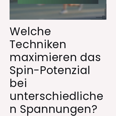
Welche
Techniken
maximieren das
Spin-Potenzial
bei
unterschiedliche
n Spannungen?