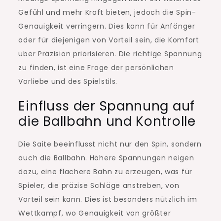
Gefühl und mehr Kraft bieten, jedoch die Spin-
Genauigkeit verringern. Dies kann für Anfänger
oder für diejenigen von Vorteil sein, die Komfort
über Präzision priorisieren. Die richtige Spannung
zu finden, ist eine Frage der persönlichen
Vorliebe und des Spielstils.
Einfluss der Spannung auf
die Ballbahn und Kontrolle
Die Saite beeinflusst nicht nur den Spin, sondern
auch die Ballbahn. Höhere Spannungen neigen
dazu, eine flachere Bahn zu erzeugen, was für
Spieler, die präzise Schläge anstreben, von
Vorteil sein kann. Dies ist besonders nützlich im
Wettkampf, wo Genauigkeit von größter