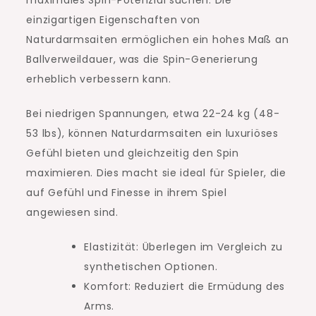
einzigartigen Eigenschaften von
Naturdarmsaiten ermöglichen ein hohes Maß an
Ballverweildauer, was die Spin-Generierung
erheblich verbessern kann.
Bei niedrigen Spannungen, etwa 22-24 kg (48-
53 lbs), können Naturdarmsaiten ein luxuriöses
Gefühl bieten und gleichzeitig den Spin
maximieren. Dies macht sie ideal für Spieler, die
auf Gefühl und Finesse in ihrem Spiel
angewiesen sind.
Elastizität: Überlegen im Vergleich zu
synthetischen Optionen.
Komfort: Reduziert die Ermüdung des
Arms.