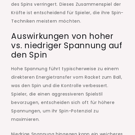
des Spins verringert. Dieses Zusammenspiel der
Kräfte ist entscheidend für Spieler, die ihre Spin-
Techniken meistern möchten.
Auswirkungen von hoher
vs. niedriger Spannung auf
den Spin
Hohe Spannung führt typischerweise zu einem
direkteren Energietransfer vom Racket zum Ball,
was den Spin und die Kontrolle verbessert.
Spieler, die einen aggressiveren Spielstil
bevorzugen, entscheiden sich oft für höhere
Spannungen, um ihr Spin-Potenzial zu
maximieren.
Niedrige Spannung hingegen kann ein weicheres