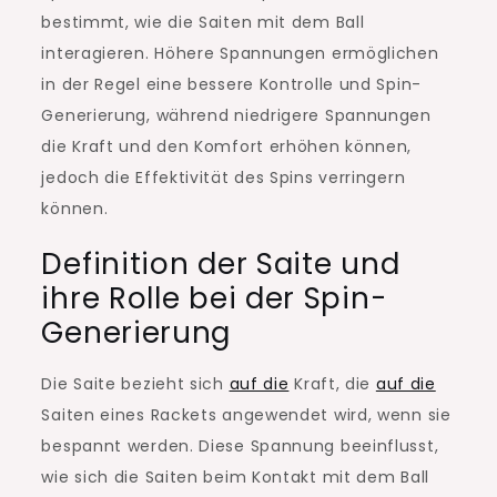
bestimmt, wie die Saiten mit dem Ball
interagieren. Höhere Spannungen ermöglichen
in der Regel eine bessere Kontrolle und Spin-
Generierung, während niedrigere Spannungen
die Kraft und den Komfort erhöhen können,
jedoch die Effektivität des Spins verringern
können.
Definition der Saite und
ihre Rolle bei der Spin-
Generierung
Die Saite bezieht sich
auf die
Kraft, die
auf die
Saiten eines Rackets angewendet wird, wenn sie
bespannt werden. Diese Spannung beeinflusst,
wie sich die Saiten beim Kontakt mit dem Ball