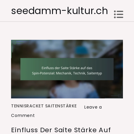
Skip
seedamm-kultur.ch
to
content
TENNISRACKET SAITENSTÄRKE
Leave a
on
Comment
Einfluss
Einfluss Der Saite Stärke Auf
der