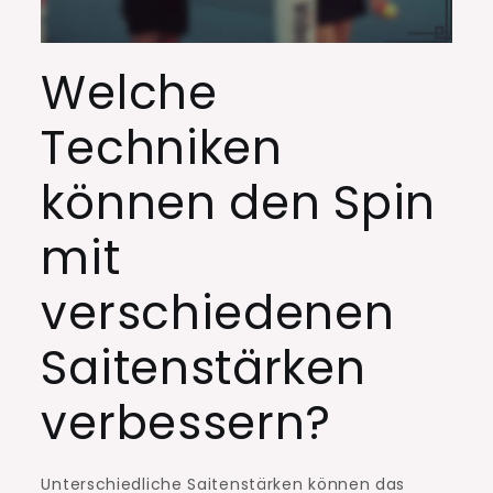
Welche
Techniken
können den Spin
mit
verschiedenen
Saitenstärken
verbessern?
Unterschiedliche Saitenstärken können das