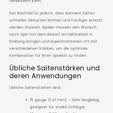
verbessern kann.
Der Nachteil ist jedoch, dass dünnere Saiten
schneller abnutzen können und häufiger ersetzt
werden müssen. Spieler müssen den Wunsch
nach Spin mit dem Bedarf an Haltbarkeit in
Einklang bringen und experimentieren oft mit
verschiedenen Stärken, um die optimale
Kombination für ihren Spielstil zu finden.
Übliche Saitenstärken und
deren Anwendungen
Übliche Saitenstärken sind:
15 gauge (1.41 mm) – Sehr langlebig,
geeignet für starke Schläger.