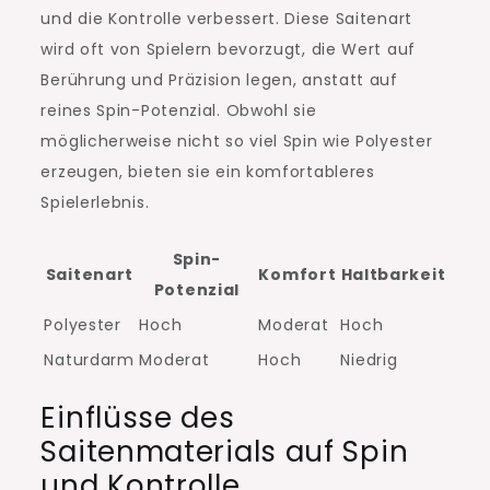
und die Kontrolle verbessert. Diese Saitenart
wird oft von Spielern bevorzugt, die Wert auf
Berührung und Präzision legen, anstatt auf
reines Spin-Potenzial. Obwohl sie
möglicherweise nicht so viel Spin wie Polyester
erzeugen, bieten sie ein komfortableres
Spielerlebnis.
Spin-
Saitenart
Komfort
Haltbarkeit
Potenzial
Polyester
Hoch
Moderat
Hoch
Naturdarm
Moderat
Hoch
Niedrig
Einflüsse des
Saitenmaterials auf Spin
und Kontrolle