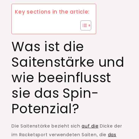
Key sections in the article:
Was ist die
Saitenstärke und
wie beeinflusst
sie das Spin-
Potenzial?
Die Saitenstärke bezieht sich
auf die
Dicke der
im Racketsport verwendeten Saiten, die
das