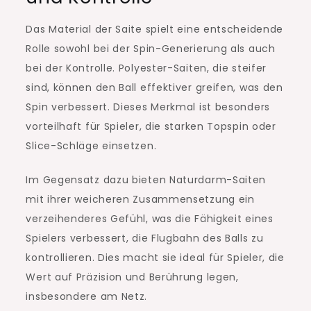
Das Material der Saite spielt eine entscheidende
Rolle sowohl bei der Spin-Generierung als auch
bei der Kontrolle. Polyester-Saiten, die steifer
sind, können den Ball effektiver greifen, was den
Spin verbessert. Dieses Merkmal ist besonders
vorteilhaft für Spieler, die starken Topspin oder
Slice-Schläge einsetzen.
Im Gegensatz dazu bieten Naturdarm-Saiten
mit ihrer weicheren Zusammensetzung ein
verzeihenderes Gefühl, was die Fähigkeit eines
Spielers verbessert, die Flugbahn des Balls zu
kontrollieren. Dies macht sie ideal für Spieler, die
Wert auf Präzision und Berührung legen,
insbesondere am Netz.