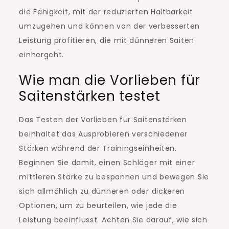
die Fähigkeit, mit der reduzierten Haltbarkeit
umzugehen und können von der verbesserten
Leistung profitieren, die mit dünneren Saiten
einhergeht.
Wie man die Vorlieben für
Saitenstärken testet
Das Testen der Vorlieben für Saitenstärken
beinhaltet das Ausprobieren verschiedener
Stärken während der Trainingseinheiten.
Beginnen Sie damit, einen Schläger mit einer
mittleren Stärke zu bespannen und bewegen Sie
sich allmählich zu dünneren oder dickeren
Optionen, um zu beurteilen, wie jede die
Leistung beeinflusst. Achten Sie darauf, wie sich