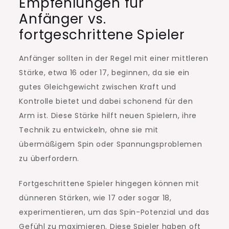
Empfehlungen für
Anfänger vs.
fortgeschrittene Spieler
Anfänger sollten in der Regel mit einer mittleren
Stärke, etwa 16 oder 17, beginnen, da sie ein
gutes Gleichgewicht zwischen Kraft und
Kontrolle bietet und dabei schonend für den
Arm ist. Diese Stärke hilft neuen Spielern, ihre
Technik zu entwickeln, ohne sie mit
übermäßigem Spin oder Spannungsproblemen
zu überfordern.
Fortgeschrittene Spieler hingegen können mit
dünneren Stärken, wie 17 oder sogar 18,
experimentieren, um das Spin-Potenzial und das
Gefühl zu maximieren. Diese Spieler haben oft