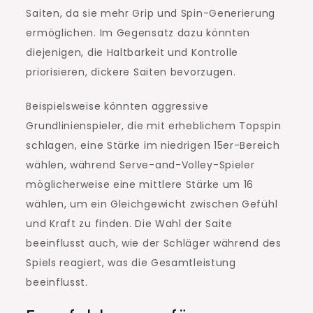
Saiten, da sie mehr Grip und Spin-Generierung
ermöglichen. Im Gegensatz dazu könnten
diejenigen, die Haltbarkeit und Kontrolle
priorisieren, dickere Saiten bevorzugen.
Beispielsweise könnten aggressive
Grundlinienspieler, die mit erheblichem Topspin
schlagen, eine Stärke im niedrigen 15er-Bereich
wählen, während Serve-and-Volley-Spieler
möglicherweise eine mittlere Stärke um 16
wählen, um ein Gleichgewicht zwischen Gefühl
und Kraft zu finden. Die Wahl der Saite
beeinflusst auch, wie der Schläger während des
Spiels reagiert, was die Gesamtleistung
beeinflusst.