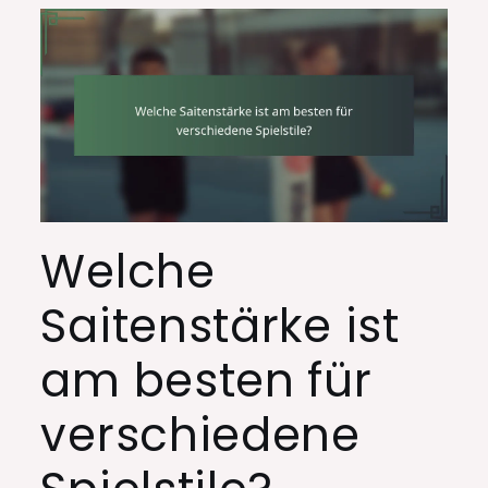
Welche
Saitenstärke ist
am besten für
verschiedene