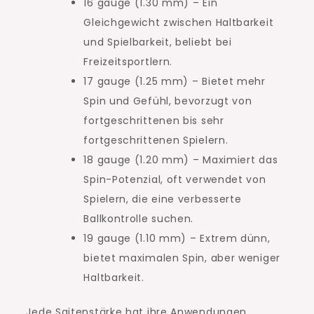
16 gauge (1.30 mm) – Ein
Gleichgewicht zwischen Haltbarkeit
und Spielbarkeit, beliebt bei
Freizeitsportlern.
17 gauge (1.25 mm) – Bietet mehr
Spin und Gefühl, bevorzugt von
fortgeschrittenen bis sehr
fortgeschrittenen Spielern.
18 gauge (1.20 mm) – Maximiert das
Spin-Potenzial, oft verwendet von
Spielern, die eine verbesserte
Ballkontrolle suchen.
19 gauge (1.10 mm) – Extrem dünn,
bietet maximalen Spin, aber weniger
Haltbarkeit.
Jede Saitenstärke hat ihre Anwendungen