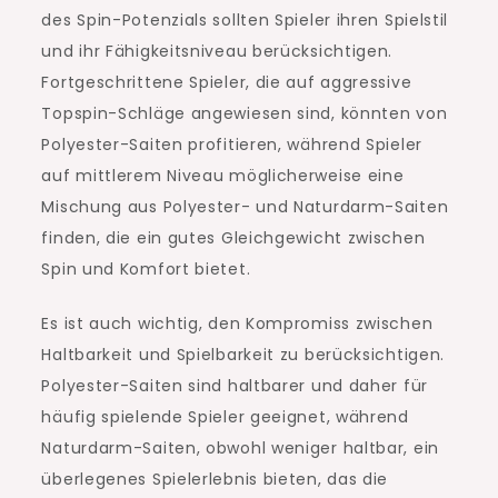
des Spin-Potenzials sollten Spieler ihren Spielstil
und ihr Fähigkeitsniveau berücksichtigen.
Fortgeschrittene Spieler, die auf aggressive
Topspin-Schläge angewiesen sind, könnten von
Polyester-Saiten profitieren, während Spieler
auf mittlerem Niveau möglicherweise eine
Mischung aus Polyester- und Naturdarm-Saiten
finden, die ein gutes Gleichgewicht zwischen
Spin und Komfort bietet.
Es ist auch wichtig, den Kompromiss zwischen
Haltbarkeit und Spielbarkeit zu berücksichtigen.
Polyester-Saiten sind haltbarer und daher für
häufig spielende Spieler geeignet, während
Naturdarm-Saiten, obwohl weniger haltbar, ein
überlegenes Spielerlebnis bieten, das die