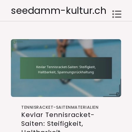
Skip
seedamm-kultur.ch
to
content
TENNISRACKET-SAITENMATERIALIEN
Kevlar Tennisracket-
Saiten: Steifigkeit,