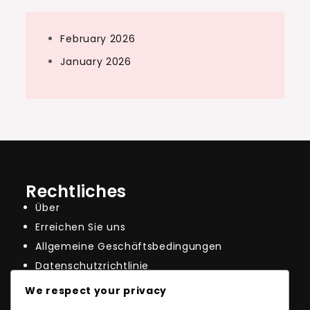
February 2026
January 2026
Rechtliches
Über
Erreichen Sie uns
Allgemeine Geschäftsbedingungen
Datenschutzrichtlinie
Cookie-Einstellungen
We respect your privacy
Neueste Beiträge