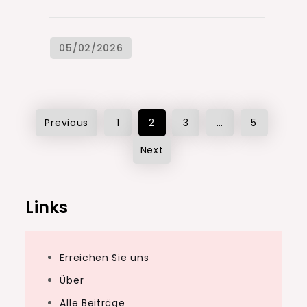
Posts
Previous
1
2
3
…
5
pagination
Next
Links
Erreichen Sie uns
Über
Alle Beiträge