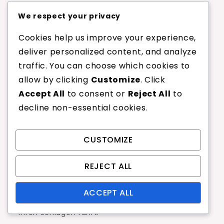
Gemeinsame Themen in
We respect your privacy
den Spielerzeugnissen
Cookies help us improve your experience,
Testimonials von Spielern heben oft einige
deliver personalized content, and analyze
zentrale Themen zur Besaitungsspannung
traffic. You can choose which cookies to
hervor. Komfort tritt als primäres Anliegen
allow by clicking
Customize
. Click
hervor, wobei viele Spieler den Wunsch äußern,
Accept All
to consent or
Reject All
to
Saiten zu haben, die Ermüdung und Unbehagen
decline non-essential cookies.
während des Spiels minimieren.
CUSTOMIZE
Ein weiteres häufiges Thema ist der Kompromiss
zwischen Kraft und Kontrolle. Spieler erwähnen
REJECT ALL
häufig, dass niedrigere Spannungen zwar die
Kraft erhöhen können, aber möglicherweise
ACCEPT ALL
einige Kontrolle opfern, was zu Inkonsistenzen in
ihren Schlägen führt.