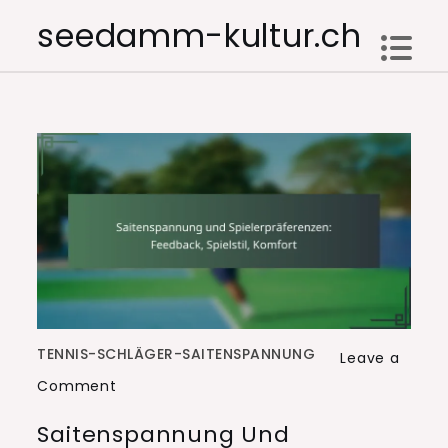
Skip
seedamm-kultur.ch
to
content
TENNIS-SCHLÄGER-SAITENSPANNUNG
Leave a
on
Comment
Saitenspannung
Saitenspannung Und
und